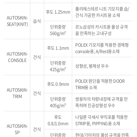
폴리에스테르 니트 기모지를 습/
후도 1.25mm
건식 가공한 카시트용 소재
AUTOSKIN-
습식
SEAT(KNIT)
단위중량
르노삼성의 카시트용 물성 규격
560g/m²
을 만족하는 고내구성
POLEX 기모지를 적용한 경제형
후도 1.1mm
console용, A/Rest용소재
AUTOSKIN-
건식
CONSOLE
단위중량
성형성, 봉제성 우수
425g/m²
POLEX 원단을 적용한 DOOR
후도 0.9mm
TRIM용 소재
AUTOSKIN-
건식
TRIM
단위중량
쌍용차의 차량내장재 규격을 만
405g/m²
족하며 진공성형성 우수
후도
나일론 극세사 부직포를 적용한
0.8/1.0mm
STRIP용, PIPPING용 소재
AUTOSKIN-
건식
SP
단위중량
현대/기아차의 물성 규격을 만족