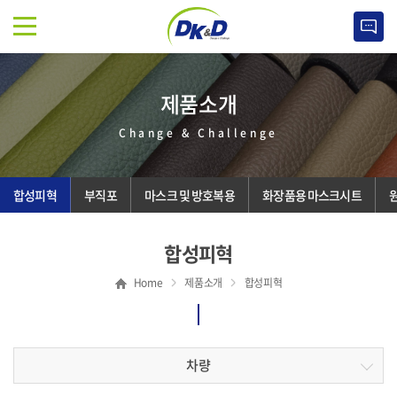
제품소개
Change & Challenge
합성피혁
부직포
마스크 및 방호복용
화장품용 마스크시트
합성피혁
Home
제품소개
합성피혁
차량