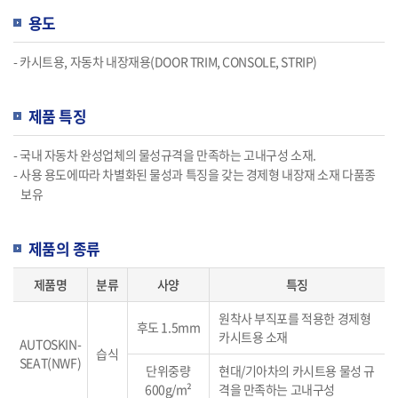
용도
- 카시트용, 자동차 내장재용(DOOR TRIM, CONSOLE, STRIP)
제품 특징
- 국내 자동차 완성업체의 물성규격을 만족하는 고내구성 소재.
- 사용 용도에따라 차별화된 물성과 특징을 갖는 경제형 내장재 소재 다품종
보유
제품의 종류
제품명
분류
사양
특징
원착사 부직포를 적용한 경제형
후도 1.5mm
카시트용 소재
AUTOSKIN-
습식
SEAT(NWF)
단위중량
현대/기아차의 카시트용 물성 규
600g/m²
격을 만족하는 고내구성