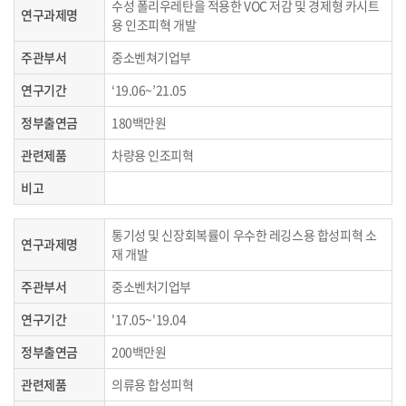
수성 폴리우레탄을 적용한 VOC 저감 및 경제형 카시트
연구과제명
용 인조피혁 개발
주관부서
중소벤쳐기업부
연구기간
‘19.06~’21.05
정부출연금
180백만원
관련제품
차량용 인조피혁
비고
통기성 및 신장회복률이 우수한 레깅스용 합성피혁 소
연구과제명
재 개발
주관부서
중소벤처기업부
연구기간
'17.05~'19.04
정부출연금
200백만원
관련제품
의류용 합성피혁