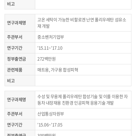
비고
고온 세탁이 가능한 비할로겐 난연 폴리우레탄 섬유소
연구과제명
재 개발
주관부서
중소벤처기업부
연구기간
'15.11~'17.10
정부출연금
272백만원
관련제품
매트용, 가구용 합성피혁
비고
수성 및 무용제 폴리우레탄 합성기술 및 이를 이용한 자
연구과제명
동차 내장재용 친환경 인공피혁 응용기술 개발
주관부서
산업통상자원부
연구기간
'15.06~'17.05
정부출연금
300백만원