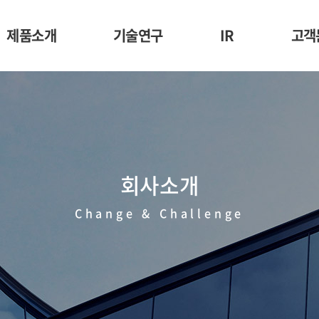
제품소개
기술연구
IR
고객
합성피혁
경쟁력
재무정보
부직포
정부과제 수행실적
주가정보
스크 및 방호복용
공시정보
장품용 마스크시트
회사소개
원료
Change & Challenge
주요바이어