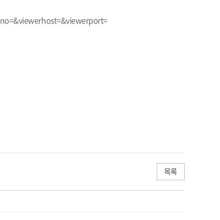
cno=&viewerhost=&viewerport
=
목록