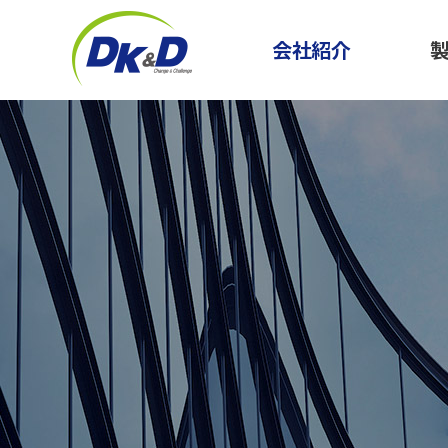
会社紹介
CEOのご挨拶
企業情報
企業ニュース
マス
沿革
化粧品
交通アクセス
主