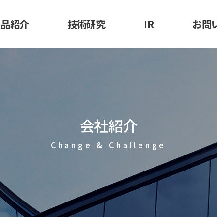
製品紹介
技術研究
IR
お問
合成皮革
競争力
財務情報
不織布
政府課題の遂行実績
株価情報
ク・防護服用
公示情報
用マスクシート
会社紹介
原料
Change & Challenge
な取引先