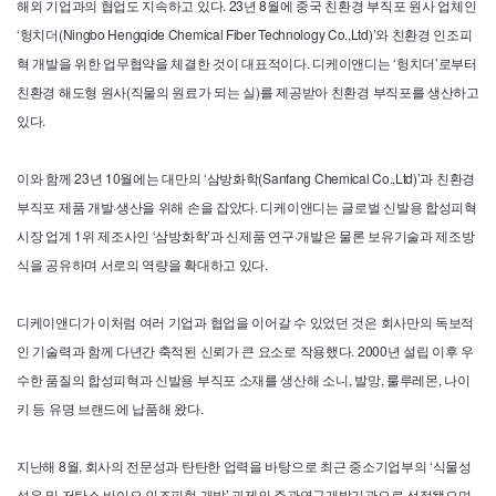
해외 기업과의 협업도 지속하고 있다. 23년 8월에 중국 친환경 부직포 원사 업체인
‘헝치더(
Ningbo
Hengqide
Chemical
Fiber
Technology
Co
.,
Ltd
)’와 친환경 인조피
혁 개발을 위한 업무협약을 체결한 것이 대표적이다. 디케이앤디는 ‘헝치더’로부터
친환경 해도형 원사(직물의 원료가 되는 실)를 제공받아 친환경 부직포를 생산하고
있다.
이와 함께 23년 10월에는 대만의 ‘삼방화학(
Sanfang
Chemical
Co
.,
Ltd
)’과 친환경
부직포 제품 개발·생산을 위해 손을 잡았다. 디케이앤디는 글로벌 신발용 합성피혁
시장 업계 1위 제조사인 ‘삼방화학’과 신제품 연구·개발은 물론 보유기술과 제조방
식을 공유하며 서로의 역량을 확대하고 있다.
디케이앤디가 이처럼 여러 기업과 협업을 이어갈 수 있었던 것은 회사만의 독보적
인 기술력과 함께 다년간 축적된 신뢰가 큰 요소로 작용했다. 2000년 설립 이후 우
수한 품질의 합성피혁과 신발용 부직포 소재를 생산해 소니, 발망, 룰루레몬, 나이
키 등 유명 브랜드에 납품해 왔다.
지난해 8월, 회사의 전문성과 탄탄한 업력을 바탕으로 최근 중소기업부의 ‘식물성
섬유 및 저탄소 바이오 인조피혁 개발’ 과제의 주관연구개발기관으로 선정됐으며