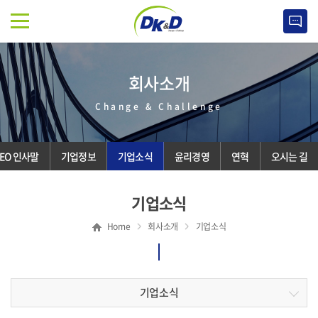
회사소개
Change & Challenge
EO 인사말
기업정보
기업소식
윤리경영
연혁
오시는 길
기업소식
Home
회사소개
기업소식
기업소식