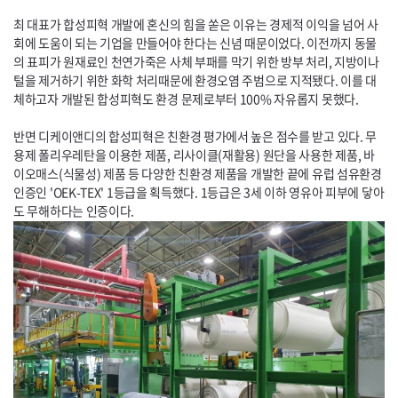
최 대표가 합성피혁 개발에 혼신의 힘을 쏟은 이유는 경제적 이익을 넘어 사
회에 도움이 되는 기업을 만들어야 한다는 신념 때문이었다. 이전까지 동물
의 표피가 원재료인 천연가죽은 사체 부패를 막기 위한 방부 처리, 지방이나
털을 제거하기 위한 화학 처리때문에 환경오염 주범으로 지적됐다. 이를 대
체하고자 개발된 합성피혁도 환경 문제로부터 100% 자유롭지 못했다.
반면 디케이앤디의 합성피혁은 친환경 평가에서 높은 점수를 받고 있다. 무
용제 폴리우레탄을 이용한 제품, 리사이클(재활용) 원단을 사용한 제품, 바
이오매스(식물성) 제품 등 다양한 친환경 제품을 개발한 끝에 유럽 섬유환경
인증인 '
OEK-TEX
' 1등급을 획득했다. 1등급은 3세 이하 영유아 피부에 닿아
도 무해하다는 인증이다.