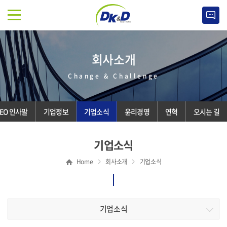
회사소개
Change & Challenge
EO 인사말
기업정보
기업소식
윤리경영
연혁
오시는 길
기업소식
Home
회사소개
기업소식
기업소식