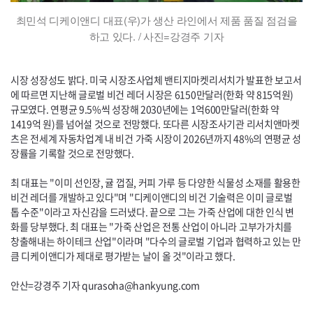
최민석 디케이앤디 대표(우)가 생산 라인에서 제품 품질 점검을
하고 있다. / 사진=강경주 기자
시장 성장성도 밝다. 미국 시장조사업체 밴티지마켓리서치가 발표한 보고서
에 따르면 지난해 글로벌 비건 레더 시장은 6150만달러(한화 약 815억원)
규모였다. 연평균 9.5%씩 성장해 2030년에는 1억600만달러(한화 약
1419억 원)를 넘어설 것으로 전망했다. 또다른 시장조사기관 리서치앤마켓
츠은 전세계 자동차업계 내 비건 가죽 시장이 2026년까지 48%의 연평균 성
장률을 기록할 것으로 전망했다.
최 대표는 "이미 선인장, 귤 껍질, 커피 가루 등 다양한 식물성 소재를 활용한
비건 레더를 개발하고 있다"며 "디케이앤디의 비건 기술력은 이미 글로벌
톱 수준"이라고 자신감을 드러냈다. 끝으로 그는 가죽 산업에 대한 인식 변
화를 당부했다. 최 대표는 "가죽 산업은 전통 산업이 아니라 고부가가치를
창출해내는 하이테크 산업"이라며 "다수의 글로벌 기업과 협력하고 있는 만
큼 디케이앤디가 제대로 평가받는 날이 올 것"이라고 했다.
안산=강경주 기자
qurasoha
@
hankyung.com