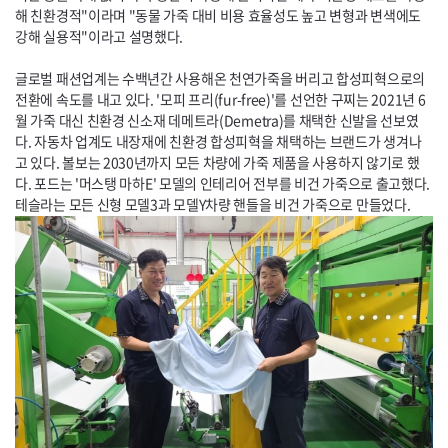
해 친환경적"이라며 "동물 가죽 대비 비용 효율성도 높고 변형과 변색에도
강해 실용적"이라고 설명했다.
글로벌 패션업계는 수백년간 사용해온 천연가죽을 버리고 합성피혁으로의
전환에 속도를 내고 있다. '모피 프리(
fur-free
)'를 선언한 구찌는 2021년 6
월 가죽 대신 친환경 신소재 데메트라(
Demetra
)를 채택한 신발을 선보였
다. 자동차 업계도 내장재에 친환경 합성피혁을 채택하는 브랜드가 생겨나
고 있다. 볼보는 2030년까지 모든 차량에 가죽 제품을 사용하지 않기로 했
다. 포드는 '머스탱 마하
E'
모델의 인테리어 전부를 비건 가죽으로 출고했다.
테슬라는 모든 신형 모델3과 모델Y차량 핸들을 비건 가죽으로 만들었다.