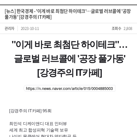
[뉴스] 한국경제 - '이게 바로 최첨단 하이테크'…글로벌 러브콜에 '공장
풀가동' [강경주의 IT카페]
관리자
2023-10-11
조회수
2,808
"이게 바로 최첨단 하이테크"…
글로벌 러브콜에 '공장 풀가동'
[강경주의 IT카페]
https://n.news.naver.com/article/015/0004885003
[강경주의
IT
카페] 95회
최민석 디케이앤디 대표 인터뷰
세계 최고 합성피혁 기술력 보유
나이키 몽클레어 현대차 델타항공 등