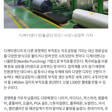
디케이앤디 반월공단 라인 / 사진=강경주 기자
디케이앤디의 또 다른 경쟁력인 부직포는 직조공정을 거치는 대신 원료섬유
를 다양한 방식으로 붙이거나 엉켜 만든 시트모양의 천이다. 디케이앤디는
니들펀칭(
Needle
Punching
) 기법으로 부직포를 만든다. 특수바늘을 이용
해 원료 섬유를 3차원으로 교락하는 방식이다. 접착제를 쓰지 않기 때문에
친환경적인 데다 바느질 횟수나 바늘 두께에 따라 다양한 디자인 구현이 가
능하다. 베트남공장의 니들펀칭 부직포 생산 능력은 세계 1위다. 4개 라인에
서 월 1400km 길이의 부직포를 생산한다. 신발 1300만 켤레를 만들 수 있
는 규모다.
경쟁력을 키우자 납품처도 다양해졌다. 나이키, 아디다스, 막스마라, 몽클레
어, 콜롬비아, 오클리,
PGA
골프, 스톤아일랜드, 룰루레몬, 뉴발란스, 아식
스, 캘빈클라인 등 패션업계가 먼저 알아보고 물량을 늘렸다. 현대기아차, 르