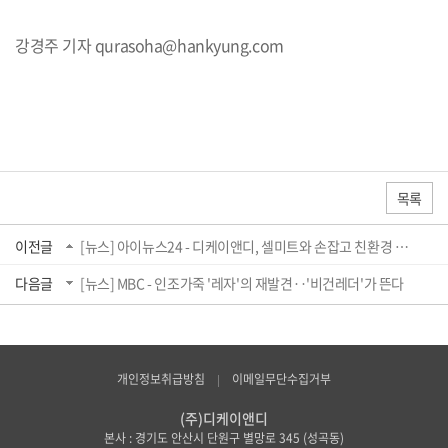
강경주 기자 qurasoha@hankyung.com
기
자
프
목록
로
필
이전글
[뉴스] 아이뉴스24 - 디케이앤디, 셀미트와 손잡고 친환경 배양 가죽 연구·개발
다음글
[뉴스] MBC - 인조가죽 '레자'의 재발견‥'비건레더'가 뜬다
개인정보취급방침
이메일무단수집거부
(주)디케이앤디
본사 : 경기도 안산시 단원구 별망로 345 (성곡동)