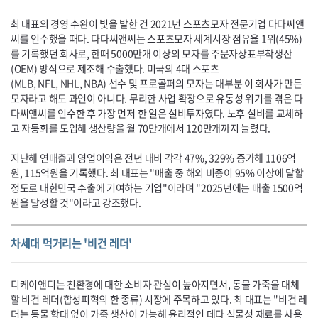
최 대표의 경영 수완이 빛을 발한 건 2021년 스포츠모자 전문기업 다다씨앤
씨를 인수했을 때다. 다다씨앤씨는 스포츠모자 세계시장 점유율 1위(45%)
를 기록했던 회사로, 한때 5000만개 이상의 모자를 주문자상표부착생산
(
OEM
) 방식으로 제조해 수출했다. 미국의 4대 스포츠
(
MLB
,
NFL
,
NHL
,
NBA
) 선수 및 프로골퍼의 모자는 대부분 이 회사가 만든
모자라고 해도 과언이 아니다. 무리한 사업 확장으로 유동성 위기를 겪은 다
다씨앤씨를 인수한 후 가장 먼저 한 일은 설비투자였다. 노후 설비를 교체하
고 자동화를 도입해 생산량을 월 70만개에서 120만개까지 늘렸다.
지난해 연매출과 영업이익은 전년 대비 각각 47%, 329% 증가해 1106억
원, 115억원을 기록했다. 최 대표는 "매출 중 해외 비중이 95% 이상에 달할
정도로 대한민국 수출에 기여하는 기업"이라며 "2025년에는 매출 1500억
원을 달성할 것"이라고 강조했다.
차세대 먹거리는 '비건 레더'
디케이앤디는 친환경에 대한 소비자 관심이 높아지면서, 동물 가죽을 대체
할 비건 레더(합성피혁의 한 종류) 시장에 주목하고 있다. 최 대표는 "비건 레
더는 동물 학대 없이 가죽 생산이 가능해 윤리적인 데다 식물성 재료를 사용