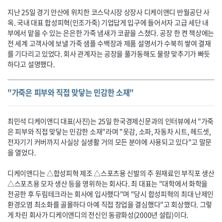
지난 25일 경기 안산에 위치한 코스닥시장 상장사 디케이앤디 반월공단 사
옥. 국내 대표 합성피혁(인조가죽) 기업답게 입구에 들어서자 고급 세단 내
부에서 맡을 수 있는 은은한 가죽 냄새가 코끝을 스쳤다. 공장 한 켠 책상에는
전 세계 고객사에 보낼 가죽 샘플 수백장과 제품 설명서가 수북히 쌓여 결재
를 기다리고 있었다. 회사 관계자는 공장을 풀가동해도 물량 맞추기가 빠듯
하다고 설명했다.
"가죽은 피부와 직접 맞닿는 민감한 소재"
최민석 디케이앤디 대표(사진)는 25일 한국경제신문과의 인터뷰에서 "가죽
은 피부와 직접 맞닿는 민감한 소재"라며 "옷감, 소파, 자동차 시트, 헤드셋,
전자기기 커버까지 사실상 실생활 거의 모든 분야에 사용되고 있다"고 말문
을 열었다.
디케이앤디는 △합성피혁 제조 △스포츠용 신발의 주 원재료인 부직포 생산
△스포츠용 모자 생산 등을 영위하는 회사다. 최 대표는 "대학에서 화학을
전공한 후 두림테크라는 회사에 입사했다"며 "당시 합성피혁의 최대 난제인
환경오염 최소화를 골몰하다 아예 직접 창업을 결심했다"고 회상했다. 그렇
게 차린 회사가 디케이앤디의 전신인 동광화성(2000년 설립)이다.