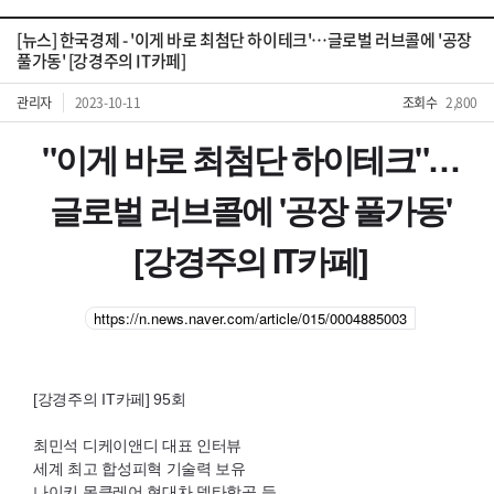
[뉴스] 한국경제 - '이게 바로 최첨단 하이테크'…글로벌 러브콜에 '공장
풀가동' [강경주의 IT카페]
관리자
2023-10-11
조회수
2,800
"이게 바로 최첨단 하이테크"…
글로벌 러브콜에 '공장 풀가동'
[강경주의 IT카페]
https://n.news.naver.com/article/015/0004885003
[강경주의
IT
카페] 95회
최민석 디케이앤디 대표 인터뷰
세계 최고 합성피혁 기술력 보유
나이키 몽클레어 현대차 델타항공 등