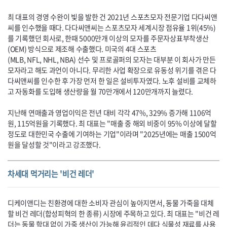
최 대표의 경영 수완이 빛을 발한 건 2021년 스포츠모자 전문기업 다다씨앤
씨를 인수했을 때다. 다다씨앤씨는 스포츠모자 세계시장 점유율 1위(45%)
를 기록했던 회사로, 한때 5000만개 이상의 모자를 주문자상표부착생산
(
OEM
) 방식으로 제조해 수출했다. 미국의 4대 스포츠
(
MLB
,
NFL
,
NHL
,
NBA
) 선수 및 프로골퍼의 모자는 대부분 이 회사가 만든
모자라고 해도 과언이 아니다. 무리한 사업 확장으로 유동성 위기를 겪은 다
다씨앤씨를 인수한 후 가장 먼저 한 일은 설비투자였다. 노후 설비를 교체하
고 자동화를 도입해 생산량을 월 70만개에서 120만개까지 늘렸다.
지난해 연매출과 영업이익은 전년 대비 각각 47%, 329% 증가해 1106억
원, 115억원을 기록했다. 최 대표는 "매출 중 해외 비중이 95% 이상에 달할
정도로 대한민국 수출에 기여하는 기업"이라며 "2025년에는 매출 1500억
원을 달성할 것"이라고 강조했다.
차세대 먹거리는 '비건 레더'
디케이앤디는 친환경에 대한 소비자 관심이 높아지면서, 동물 가죽을 대체
할 비건 레더(합성피혁의 한 종류) 시장에 주목하고 있다. 최 대표는 "비건 레
더는 동물 학대 없이 가죽 생산이 가능해 윤리적인 데다 식물성 재료를 사용