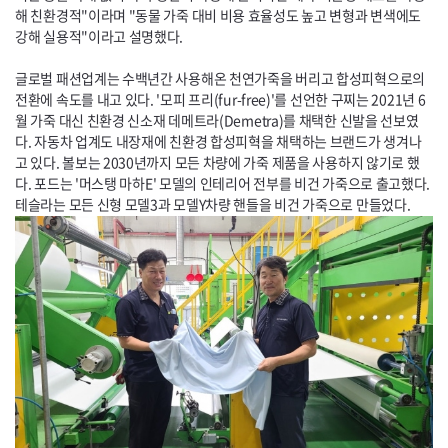
해 친환경적"이라며 "동물 가죽 대비 비용 효율성도 높고 변형과 변색에도
강해 실용적"이라고 설명했다.
글로벌 패션업계는 수백년간 사용해온 천연가죽을 버리고 합성피혁으로의
전환에 속도를 내고 있다. '모피 프리(
fur-free
)'를 선언한 구찌는 2021년 6
월 가죽 대신 친환경 신소재 데메트라(
Demetra
)를 채택한 신발을 선보였
다. 자동차 업계도 내장재에 친환경 합성피혁을 채택하는 브랜드가 생겨나
고 있다. 볼보는 2030년까지 모든 차량에 가죽 제품을 사용하지 않기로 했
다. 포드는 '머스탱 마하
E'
모델의 인테리어 전부를 비건 가죽으로 출고했다.
테슬라는 모든 신형 모델3과 모델Y차량 핸들을 비건 가죽으로 만들었다.