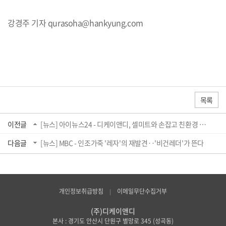
강경주 기자 qurasoha@hankyung.com
기
자
프
목록
로
필
이전글
[뉴스] 아이뉴스24 - 디케이앤디, 셀미트와 손잡고 친환경 배양 가죽 연구·개발
다음글
[뉴스] MBC - 인조가죽 '레자'의 재발견‥'비건레더'가 뜬다
개인정보취급방침
이메일무단수집거부
(주)디케이앤디
본사 : 경기도 안산시 단원구 별망로 345 (성곡동)