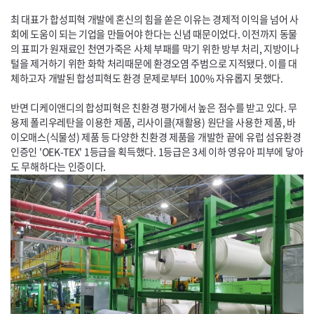
최 대표가 합성피혁 개발에 혼신의 힘을 쏟은 이유는 경제적 이익을 넘어 사
회에 도움이 되는 기업을 만들어야 한다는 신념 때문이었다. 이전까지 동물
의 표피가 원재료인 천연가죽은 사체 부패를 막기 위한 방부 처리, 지방이나
털을 제거하기 위한 화학 처리때문에 환경오염 주범으로 지적됐다. 이를 대
체하고자 개발된 합성피혁도 환경 문제로부터 100% 자유롭지 못했다.
반면 디케이앤디의 합성피혁은 친환경 평가에서 높은 점수를 받고 있다. 무
용제 폴리우레탄을 이용한 제품, 리사이클(재활용) 원단을 사용한 제품, 바
이오매스(식물성) 제품 등 다양한 친환경 제품을 개발한 끝에 유럽 섬유환경
인증인 '
OEK-TEX
' 1등급을 획득했다. 1등급은 3세 이하 영유아 피부에 닿아
도 무해하다는 인증이다.