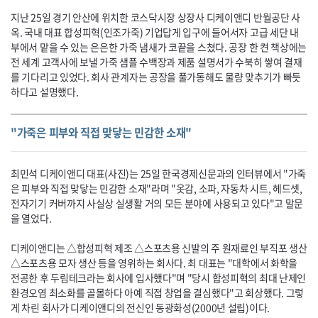
지난 25일 경기 안산에 위치한 코스닥시장 상장사 디케이앤디 반월공단 사
옥. 국내 대표 합성피혁(인조가죽) 기업답게 입구에 들어서자 고급 세단 내
부에서 맡을 수 있는 은은한 가죽 냄새가 코끝을 스쳤다. 공장 한 켠 책상에는
전 세계 고객사에 보낼 가죽 샘플 수백장과 제품 설명서가 수북히 쌓여 결재
를 기다리고 있었다. 회사 관계자는 공장을 풀가동해도 물량 맞추기가 빠듯
하다고 설명했다.
"가죽은 피부와 직접 맞닿는 민감한 소재"
최민석 디케이앤디 대표(사진)는 25일 한국경제신문과의 인터뷰에서 "가죽
은 피부와 직접 맞닿는 민감한 소재"라며 "옷감, 소파, 자동차 시트, 헤드셋,
전자기기 커버까지 사실상 실생활 거의 모든 분야에 사용되고 있다"고 말문
을 열었다.
디케이앤디는 △합성피혁 제조 △스포츠용 신발의 주 원재료인 부직포 생산
△스포츠용 모자 생산 등을 영위하는 회사다. 최 대표는 "대학에서 화학을
전공한 후 두림테크라는 회사에 입사했다"며 "당시 합성피혁의 최대 난제인
환경오염 최소화를 골몰하다 아예 직접 창업을 결심했다"고 회상했다. 그렇
게 차린 회사가 디케이앤디의 전신인 동광화성(2000년 설립)이다.