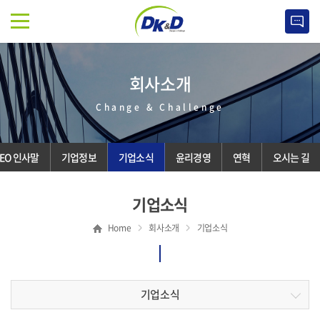
회사소개
Change & Challenge
EO 인사말
기업정보
기업소식
윤리경영
연혁
오시는 길
기업소식
Home
회사소개
기업소식
기업소식