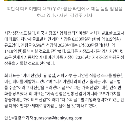
최민석 디케이앤디 대표(우)가 생산 라인에서 제품 품질 점검을
하고 있다. / 사진=강경주 기자
시장 성장성도 밝다. 미국 시장조사업체 밴티지마켓리서치가 발표한 보고서
에 따르면 지난해 글로벌 비건 레더 시장은 6150만달러(한화 약 815억원)
규모였다. 연평균 9.5%씩 성장해 2030년에는 1억600만달러(한화 약
1419억 원)를 넘어설 것으로 전망했다. 또다른 시장조사기관 리서치앤마켓
츠은 전세계 자동차업계 내 비건 가죽 시장이 2026년까지 48%의 연평균 성
장률을 기록할 것으로 전망했다.
최 대표는 "이미 선인장, 귤 껍질, 커피 가루 등 다양한 식물성 소재를 활용한
비건 레더를 개발하고 있다"며 "디케이앤디의 비건 기술력은 이미 글로벌
톱 수준"이라고 자신감을 드러냈다. 끝으로 그는 가죽 산업에 대한 인식 변
화를 당부했다. 최 대표는 "가죽 산업은 전통 산업이 아니라 고부가가치를
창출해내는 하이테크 산업"이라며 "다수의 글로벌 기업과 협력하고 있는 만
큼 디케이앤디가 제대로 평가받는 날이 올 것"이라고 했다.
안산=강경주 기자
qurasoha
@
hankyung.com