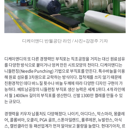
디케이앤디 반월공단 라인 / 사진=강경주 기자
디케이앤디의 또 다른 경쟁력인 부직포는 직조공정을 거치는 대신 원료섬유
를 다양한 방식으로 붙이거나 엉켜 만든 시트모양의 천이다. 디케이앤디는
니들펀칭(
Needle
Punching
) 기법으로 부직포를 만든다. 특수바늘을 이용
해 원료 섬유를 3차원으로 교락하는 방식이다. 접착제를 쓰지 않기 때문에
친환경적인 데다 바느질 횟수나 바늘 두께에 따라 다양한 디자인 구현이 가
능하다. 베트남공장의 니들펀칭 부직포 생산 능력은 세계 1위다. 4개 라인에
서 월 1400km 길이의 부직포를 생산한다. 신발 1300만 켤레를 만들 수 있
는 규모다.
경쟁력을 키우자 납품처도 다양해졌다. 나이키, 아디다스, 막스마라, 몽클레
어, 콜롬비아, 오클리,
PGA
골프, 스톤아일랜드, 룰루레몬, 뉴발란스, 아식
스, 캘빈클라인 등 패션업계가 먼저 알아보고 물량을 늘렸다. 현대기아차, 르