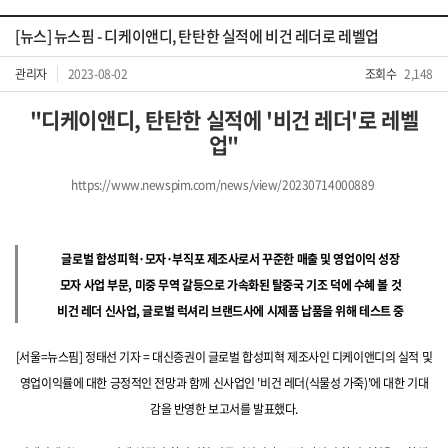
[뉴스] 뉴스핌 - 디케이앤디, 탄탄한 실적에 비건 레더로 레벨업
관리자
2023-08-02
조회수
2,148
"디케이앤디, 탄탄한 실적에 '비건 레더'로 레벨
업"
https://www.newspim.com/news/view/20230714000889
글로벌 합성피혁·모자·부직포 제조사로서 꾸준한 매출 및 영업이익 성장
모자 사업 부문, 미중 무역 갈등으로 가속화된 탈중국 기조 덕에 수혜 볼 것
비건 레더 신사업, 글로벌 럭셔리 브랜드사에 시제품 납품을 위해 테스트 중
[서울=뉴스핌] 정태선 기자 = 대신증권이 글로벌 합성피혁 제조사인 디케이앤디의 실적 및
영업이익률에 대한 긍정적인 전망과 함께 신사업인 '비건 레더(식물성 가죽)'에 대한 기대
감을 반영한 보고서를 발표했다.