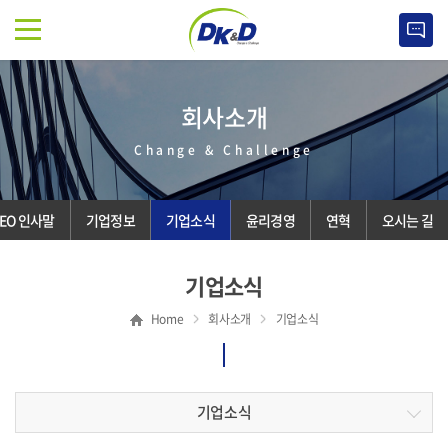
회사소개
Change & Challenge
EO 인사말
기업정보
기업소식
윤리경영
연혁
오시는 길
기업소식
Home
회사소개
기업소식
기업소식