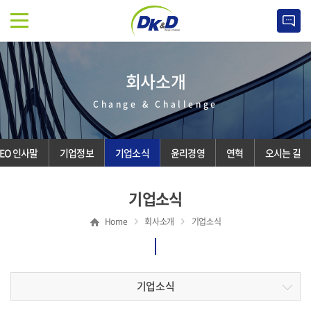
회사소개
Change & Challenge
EO 인사말
기업정보
기업소식
윤리경영
연혁
오시는 길
기업소식
Home
회사소개
기업소식
기업소식