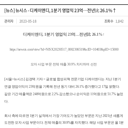
[뉴스] 뉴시스 - 디케이앤디, 1분기 영업익 23억…전년比 26.1%↑
관리자
2023-05-18
조회수
1,842
디케이앤디, 1분기 영업익 23억…전년比 26.1%↑
https://newsis.com/view/?id=NISX20230517_0002306519&cID=10403&pID=15000
​모자 사업 부문 전체 매출 30.9% 차지하며 선전
[서울=뉴시스] 김경택 기자 = 글로벌 합성피혁 전문기업 디케이앤디는 지난 1분기
연결 영업이익이 23억원을 기록해 전년 동기 대비 26.1% 증가했다고 17일 밝혔다.
같은 기간 매출액은 248억원으로 2.2% 감소했으나 순이익은 11억원으로 51.7% 늘었
다.
회사 측에 따르면 1분기 실적에서 가장 기여도가 높았던 부문은 지난 2021년 새롭게
도전한 모자 사업 부문이다. 전체 매출의 30.9%를 자치했다. 해당 사업 부문은 올 1분