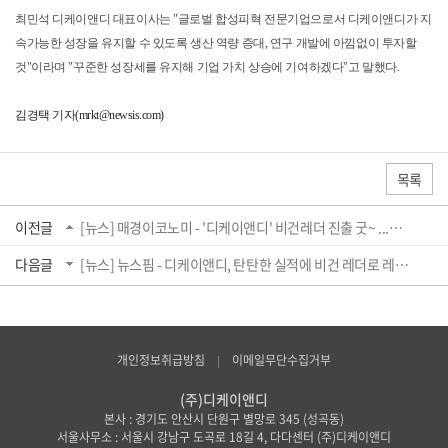
최민석 디케이앤디 대표이사는 "글로벌 합성피혁 전문기업으로서 디케이앤디가 지
속가능한 성장을 유지할 수 있도록 생산 역량 증대, 연구 개발에 아낌없이 투자할
것"이라며 "꾸준한 성장세를 유지해 기업 가치 상승에 기여하겠다"고 말했다.
김경택 기자(mrkt@newsis.com)
목록
이전글
[뉴스] 매경이코노미 - '디케이앤디' 비건레더 진출 굿~ ...한국IR협회 호평 보고서 ...
다음글
[뉴스] 뉴스핌 - 디케이앤디, 탄탄한 실적에 비건 레더로 레벨업
개인정보취급방침
이메일무단수집거부
(주)디케이앤디
본사 : 경기도 안산시 단원구 별망로 345 (성곡동)
서울사무소 : 서울시 강남구 도곡로 18길 4, 다다센터 (주)디케이앤디