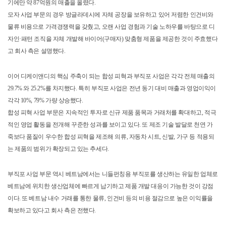
기에만 약 87억원의 매출을 올렸다.
모자 사업 부문의 경우 방글라데시에 자체 공장을 보유하고 있어 저렴한 인건비와
물류 비용으로 가격경쟁력을 갖췄고, 오랜 사업 경험과 기술 노하우를 바탕으로 디
자인·패턴 조직을 자체 개발해 바이어(구매자) 맞춤형 제품을 제공한 것이 주효했다
고 회사 측은 설명했다.
이어 디케이앤디의 핵심 주축이 되는 합성 피혁과 부직포 사업은 각각 전체 매출의
29.7% 와 25.2%를 차지했다. 특히 부직포 사업은 전년 동기 대비 매출과 영업이익이
각각 10%, 79% 가량 상승했다.
합성 피혁 사업 부문은 지속적인 투자로 신규 제품 품목과 거래처를 확대하고, 적극
적인 영업 활동을 전개해 꾸준한 성과를 보이고 있다. 또 제조 기술 발달로 천연 가
죽보다 품질이 우수한 합성 피혁을 제조해 의류, 자동차 시트, 신발, 가구 등 적용되
는 제품의 범위가 확장되고 있는 추세다.
부직포 사업 부문 역시 베트남에서는 니들펀칭용 부직포를 생산하는 유일한 업체로
베트남에 위치한 생산업체에 빠르게 납기하고 제품 개발 대응이 가능한 것이 강점
이다. 또 베트남 내수 거래를 통한 물류, 인건비 등의 비용 절감으로 높은 이익률을
확보하고 있다고 회사 측은 전했다.