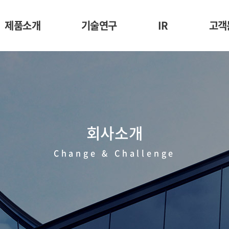
제품소개
기술연구
IR
고객
합성피혁
경쟁력
재무정보
부직포
정부과제 수행실적
주가정보
스크 및 방호복용
공시정보
장품용 마스크시트
회사소개
원료
Change & Challenge
주요바이어