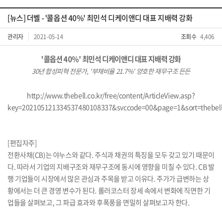
[뉴스] 더벨 - '콜옵션 40%' 최민석 디케이앤디 대표 지배력 강화
관리자
2021-05-14
조회수
4,406
'콜옵션 40%' 최민석 디케이앤디 대표 지배력 강화
30년 합성피혁 전문가, '부채비율 21.7%' 양호한 재무구조 든든
http://www.thebell.co.kr/free/content/ArticleView.asp?
key=202105121334537480108337&svccode=00&page=1&sort=thebel
​[편집자주]
​전환사채(CB)는 야누스와 같다. 주식과 채권의 특징을 모두 갖고 있기 때문이
다. 따라서 기업의 지배구조와 재무구조에 동시에 영향을 미칠 수 있다. CB 발
행 기업들이 시장에서 많은 관심과 주목을 받고 이유다. 주가가 급변하는 상
황에서는 더 큰 경영 변수가 된다. 롤러코스터 장세 속에서 변화에 직면한 기
업들을 살펴보고, 그 파급 효과와 후폭풍을 면밀히 살펴보고자 한다.