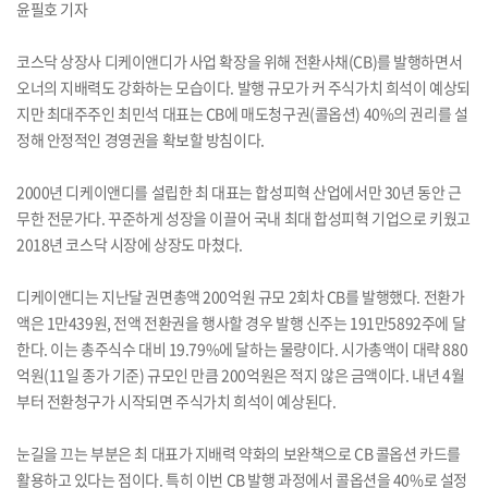
윤필호 기자
코스닥 상장사 디케이앤디가 사업 확장을 위해 전환사채(CB)를 발행하면서
오너의 지배력도 강화하는 모습이다. 발행 규모가 커 주식가치 희석이 예상되
지만 최대주주인 최민석 대표는 CB에 매도청구권(콜옵션) 40%의 권리를 설
정해 안정적인 경영권을 확보할 방침이다.
2000년 디케이앤디를 설립한 최 대표는 합성피혁 산업에서만 30년 동안 근
무한 전문가다. 꾸준하게 성장을 이끌어 국내 최대 합성피혁 기업으로 키웠고
2018년 코스닥 시장에 상장도 마쳤다.
디케이앤디는 지난달 권면총액 200억원 규모 2회차 CB를 발행했다. 전환가
액은 1만439원, 전액 전환권을 행사할 경우 발행 신주는 191만5892주에 달
한다. 이는 총주식수 대비 19.79%에 달하는 물량이다. 시가총액이 대략 880
억원(11일 종가 기준) 규모인 만큼 200억원은 적지 않은 금액이다. 내년 4월
부터 전환청구가 시작되면 주식가치 희석이 예상된다.
눈길을 끄는 부분은 최 대표가 지배력 약화의 보완책으로 CB 콜옵션 카드를
활용하고 있다는 점이다. 특히 이번 CB 발행 과정에서 콜옵션을 40%로 설정